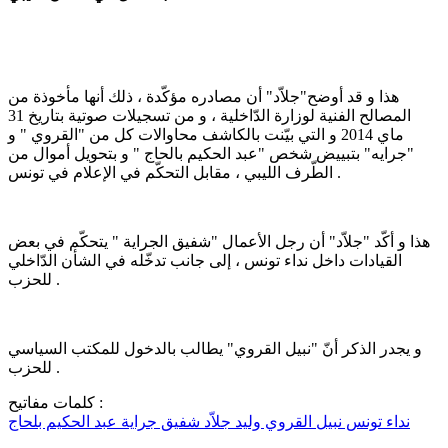
هذا و قد أوضح"جلاّد" أن مصادره مؤكّدة ، ذلك أنها مأخوذة من
المصالح الفنية لوزارة الدّاخلية ، و من تسجيلات صوتية بتاريخ 31
ماي 2014 و التي بيّنت بالكاشف محاوالات كل من "القروي " و
"جرايه" بتبييض شخص "عبد الحكيم بالحاج " و بتحويل أموال من
الطّرف الليبي ، مقابل التحكّم في الإعلام في تونس .
هذا و أكّد "جلاّد" أن رجل الأعمال "شفيق الجراية " يتحكّم في بعض
القيادات داخل نداء تونس ، إلى جانب تدخّله في الشأن الدّاخلي
للحزب .
و يجدر الذكر أنّ "نبيل القروي" يطالب بالدخول للمكتب السياسي
للحزب .
كلمات مفاتيح :
نداء تونس
نبيل القروي
وليد جلاّد
شفيق جراية
عبد الحكيم بلحاج