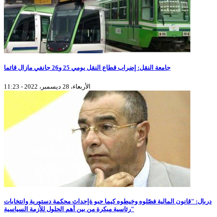
جامعة النقل: إضراب قطاع النقل يومي 25 و26 جانفي مازال قائما
الأربعاء، 28 ديسمبر، 2022 - 11:23
دربال: "قانون المالية فصّلوه وخيطوه كيما حبو ةإحداث محكمة دستورية وانتخابات
رئاسية مبكرة من بين أهم الحلول للأزمة السياسية"