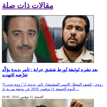
مقالات ذات صلة
بعد نشره لوثيقة تُورط شفيق جراية : ثامر بديدة يؤكّد
تعرّضه للتهديد
زووم - كشف المحلل الامني المشتشار ثامر بديدة، لـ"زووم تونيزيا"
اليوم الجمعة 11 نوفمبر 2016 عن وثيقة سرية تُ ...
الجمعة، 11 نوفمبر، 2016 - 18:40