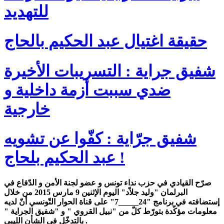
للتهديد
حقيقة اغتيال عبد الحكيم بالحاج
شفيق جراية : التسريبات الأخيرة
ضدي سببت أزمة داخلية و
خارجية
شفيق جرّاية : كفّوا عن تشويه
عبد الحكيم بلحاج !
صرّح القيادي في حزب نداء تونس و عضو لجنة الأمن و الدّفاع في
البرلمان "وليد جلاّد" اليوم الإثنين 9 مارس 2015 من خلال
إستضافته في برنامج "24_____7" على قناة الحوار التّونسي أنّ لديه
معلومات مؤكّدة بتورّط كلّ من "نبيل القروي " و "شفيق الجراية "
بالتدخّل في الشأن الليبي .