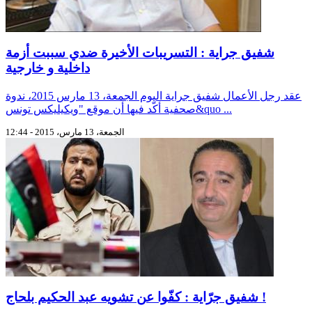
شفيق جراية : التسريبات الأخيرة ضدي سببت أزمة
داخلية و خارجية
عقد رجل الأعمال شفيق جراية اليوم الجمعة، 13 مارس 2015، ندوة
صحفية أكّد فيها أن موقع "ويكيليكس تونس&quo ...
الجمعة، 13 مارس، 2015 - 12:44
شفيق جرّاية : كفّوا عن تشويه عبد الحكيم بلحاج !