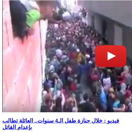
فيديو : خلال جنازة طفل الـ4 سنوات.. العائلة تطالب
بإعدام القاتل