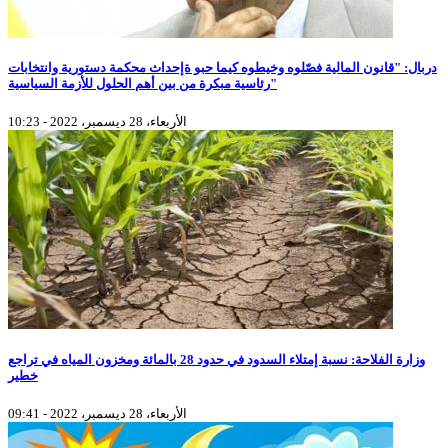
دربال: "قانون المالية فصّلوه وخيطوه كيما حبو ةإحداث محكمة دستورية وانتخابات
رئاسية مبكرة من بين أهم الحلول للأزمة السياسية"
الأربعاء، 28 ديسمبر، 2022 - 10:23
وزارة الفلاحة: نسبة إمتلاء السدود في حدود 28 بالمائة ومخزون المياه في تراجع
خطير
الأربعاء، 28 ديسمبر، 2022 - 09:41