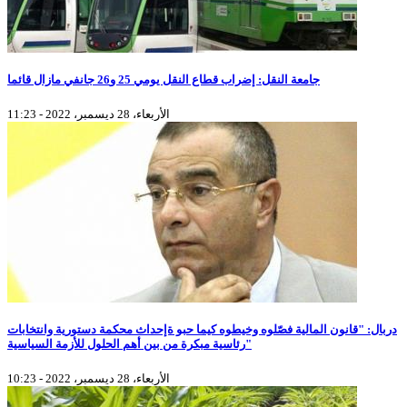
جامعة النقل: إضراب قطاع النقل يومي 25 و26 جانفي مازال قائما
الأربعاء، 28 ديسمبر، 2022 - 11:23
دربال: "قانون المالية فصّلوه وخيطوه كيما حبو ةإحداث محكمة دستورية وانتخابات
رئاسية مبكرة من بين أهم الحلول للأزمة السياسية"
الأربعاء، 28 ديسمبر، 2022 - 10:23