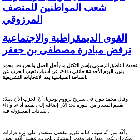
شعب المواطنين للمنصف
المرزوقي
القوى الديمقراطية والاجتماعية
ترفض مبادرة مصطفى بن جعفر
تحدث الناطق الرسمي بإسم التكتل من أجل العمل والحريات، محمد
بنور، اليوم الأحد 04 جانفي 2015، عن أسباب تغيب الحزب عن
الساحة السياسية بعد الانتخابات التشريعية.
وقال محمد بنور، في تصريح لزووم تونيزيا، أنّ الحزب الآن بصدّد
تقييم المسار من الثورة لحد الآن إضافة إلـى تقييم أداءه وأداء
القيادات المسؤولة فيه.
وأكّد بنور أنّه سيتم كتابة تقرير مفصل ستصدر على اثره قرارات
يمكن أن تكون منها عقد مؤتمر إستثنائي للحزب، مُشيراً أنّهم بصدد