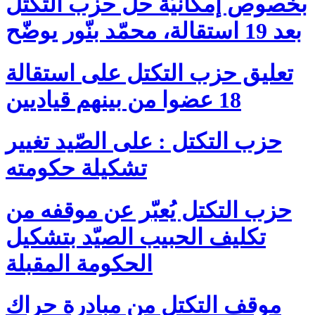
بخصوص إمكانيّة حلّ حزب التكتّل
بعد 19 استقالة، محمّد بنّور يوضّح
تعليق حزب التكتل على استقالة
18 عضوا من بينهم قياديين
حزب التكتل : على الصّيد تغيير
تشكيلة حكومته
حزب التكتل يُعبّر عن موقفه من
تكليف الحبيب الصيّد بتشكيل
الحكومة المقبلة
موقف التكتل من مبادرة حراك