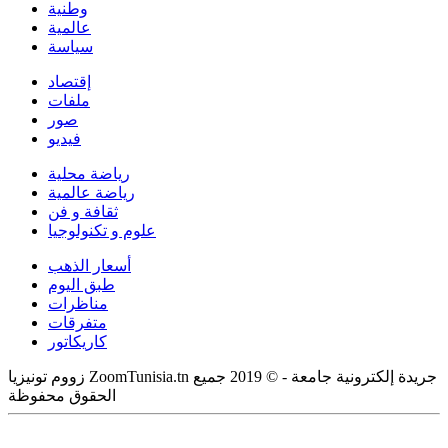
وطنية
عالمية
سياسة
إقتصاد
ملفات
صور
فيديو
رياضة محلية
رياضة عالمية
ثقافة و فن
علوم و تكنولوجيا
أسعار الذهب
طبق اليوم
مناظرات
متفرقات
كاريكاتور
زووم تونيزيا ZoomTunisia.tn جريدة إلكترونية جامعة - © 2019 جميع
الحقوق محفوظة