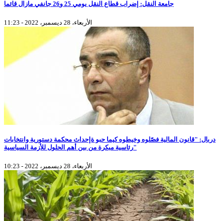
جامعة النقل: إضراب قطاع النقل يومي 25 و26 جانفي مازال قائما
الأربعاء، 28 ديسمبر، 2022 - 11:23
دربال: "قانون المالية فصّلوه وخيطوه كيما حبو ةإحداث محكمة دستورية وانتخابات
رئاسية مبكرة من بين أهم الحلول للأزمة السياسية"
الأربعاء، 28 ديسمبر، 2022 - 10:23