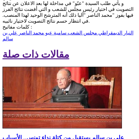
و يأتي طلب السيدة "عبّو" في مداخلة لها بعد الاعلان عن نتائج
التصويت في اختيار رئيس مجلس للشعب و التي أفضت نتائج الفرز
فيها بفوز "محمد الناصر "آليا ذلك أنه المترشح الوحيد لهذا المنصب.
في انتظار حسم نتائج التصويت لاختيار نائبيه.
كلمات مفاتيح :
التيار الديمقراطي
مجلس الشعب
سامية عبو
محمد الناصر
علي بن
سالم
مقالات ذات صلة
علي بن سالم يستقيل من كتلة نداء تونس.. الأسباب