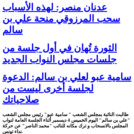
عدنان منصر: لهذه الأسباب
سحب المرزوقي منحة علي بن
سالم
الثورة تُهان في أول جلسة من
جلسات مجلس النواب الجديد
سامية عبو لعلي بن سالم: الدعوة
لجلسة أخرى ليست من
صلاحياتك
طالبت النائبة بمجلس الشعب " سامية عبو" رئيس مجلس الشعب
"علي بن سالم" اليوم الخميس 4 ديسمبر أثناء الجلسة العامة لنواب
المجلس بالانسحاب و ترك مكانه للنائب "محمد الناصر" عن حركة
نداء تونس.