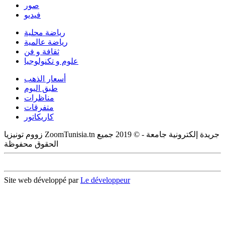
صور
فيديو
رياضة محلية
رياضة عالمية
ثقافة و فن
علوم و تكنولوجيا
أسعار الذهب
طبق اليوم
مناظرات
متفرقات
كاريكاتور
زووم تونيزيا ZoomTunisia.tn جريدة إلكترونية جامعة - © 2019 جميع
الحقوق محفوظة
Site web développé par
Le développeur