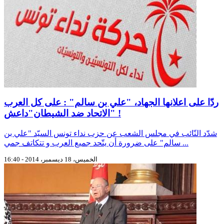
ردّا على اعلانها الجهاد، "علي بن سالم" : على كل العرب
الاتحاد ضد الشيطان"داعش" !
شدّد النّائب في مجلس الشعب عن حزب نداء تونس السيّد "علي بن
سالم" على ضرورة أن يتّحد جميع العرب و تتكاتف جمي ...
الخميس، 18 ديسمبر، 2014 - 16:40