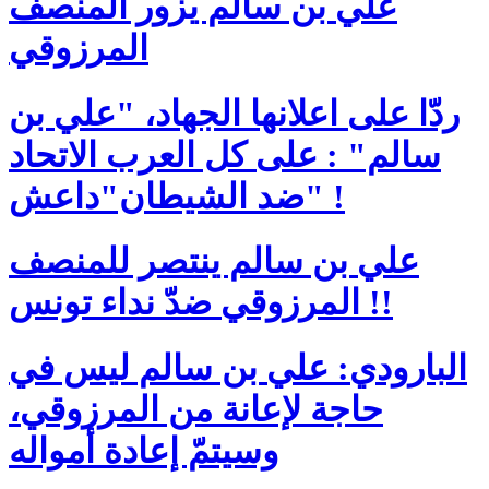
علي بن سالم يزور المنصف
المرزوقي
ردّا على اعلانها الجهاد، "علي بن
سالم" : على كل العرب الاتحاد
ضد الشيطان"داعش" !
علي بن سالم ينتصر للمنصف
المرزوقي ضدّ نداء تونس !!
البارودي: علي بن سالم ليس في
حاجة لإعانة من المرزوقي،
وسيتمّ إعادة أمواله