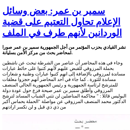
سمير بن عمر: بعض وسائل
الإعلام تحاول التعتيم على قضية
الوردانين لأنهم طرف في الملف
نشر القيادي بحزب المؤتمر من أجل الجمهورية سمير بن عمر صورا
لمحاضر بحث من مركز الأمن بسليانة.
وجاء في هذه المحاضر أن عناصر من الشرطة تبحث عن ناشطين
بحملة المرزوقي للقبض عليهم لأنهم كتبوا على حائط عبارات
مساندة لمرزوقي بالإضافة إلى انهم كتبوا عبارات وطنية و شعارات
مساندة للثورة . كما جاء في أحد المحاضر أنهم حجزوا معلقات
للمترشح لرئاسة الجمهورية و رئيس الجمهورية الحالي المنصف
المرزوقي وأطلق سمير بن عمر صيحة فزع حول عودة دولة
البوليس قائلا : " محاكمة المناضلين لن تثني الشباب المساند لترشح
الدكتور محمد المنصف المرزوقي عن مواصلة "الحملة بحماس أكبر
من ذي ذي قبل و لن تكسر ارادتهم