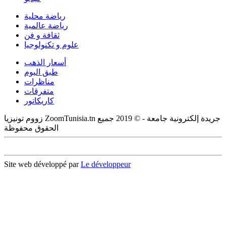
رياضة محلية
رياضة عالمية
ثقافة و فن
علوم و تكنولوجيا
أسعار الذهب
طبق اليوم
مناظرات
متفرقات
كاريكاتور
زووم تونيزيا ZoomTunisia.tn جريدة إلكترونية جامعة - © 2019 جميع
الحقوق محفوظة
Site web développé par
Le développeur