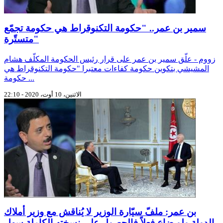
سمير بن عمر.. "حكومة التكنوقراط هي حكومة تجمّع
متستّرة"
زووم - علّق سمير بن عمر على قرار رئيس الحكومة المكلّف هشام
المشيشي بتكوين حكومة كفاءات معتبرا "حكومة التكنوقراط هي
حكومة ...
الاثنين، 10 أوت، 2020 - 22:10
بن عمر: ملفّ سيّارة الوزير لا يُناقش مع وزير أملاك
الدولة ولو ضاع فعلاً فالحصول على نسخته الكاملة سهل