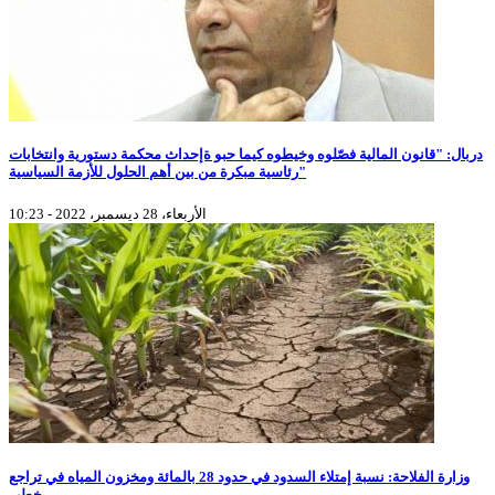
دربال: "قانون المالية فصّلوه وخيطوه كيما حبو ةإحداث محكمة دستورية وانتخابات
رئاسية مبكرة من بين أهم الحلول للأزمة السياسية"
الأربعاء، 28 ديسمبر، 2022 - 10:23
وزارة الفلاحة: نسبة إمتلاء السدود في حدود 28 بالمائة ومخزون المياه في تراجع
خطير