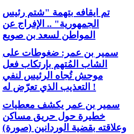
تم ايقافه بتهمة "شتم رئيس
الجمهورية" .. الإفراج عن
المواطن لسعد بن صويع
سمير بن عمر: ضغوطات على
الشاب المُتهم بإرتكاب فعل
موحش تُجاه الرئيس لنفي
التعذيب الذي تعرّض له !
سمير بن عمر يكشف معطيات
خطيرة حول حريق مساكن
وعلاقته بقضية الوردانين (صورة)