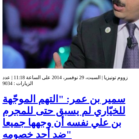
زووم تونيزيا | السبت، 29 نوفمبر، 2014 على الساعة 11:18 | عدد
الزيارات : 9034
سمير بن عمر: "التهم الموجّهة
للخيّاري لم يسبق حتى للمجرم
بن علي نفسه أن وجهها جميعا
ضد أحد خصومه"