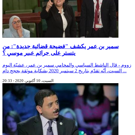
سمير بن عمر يكشف "فضيحة قضائية جديدة": من
يتستر على جرائم عبير موسي ؟
زووم - قال الناشط السياسي والمحامي سمير بن عمر، عشيّة اليوم
السبت، أنّه تقدّم بتاريخ 2 سبتمبر 2020 بشكاية موثقة بحجج دام ...
السبت، 10 أكتوبر، 2020 - 20:33