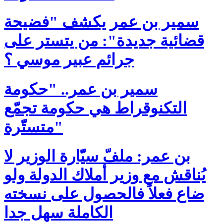
سمير بن عمر يكشف "فضيحة
قضائية جديدة": من يتستر على
جرائم عبير موسي ؟
سمير بن عمر.. "حكومة
التكنوقراط هي حكومة تجمّع
متستّرة"
بن عمر: ملفّ سيّارة الوزير لا
يُناقش مع وزير أملاك الدولة ولو
ضاع فعلاً فالحصول على نسخته
الكاملة سهل جدا