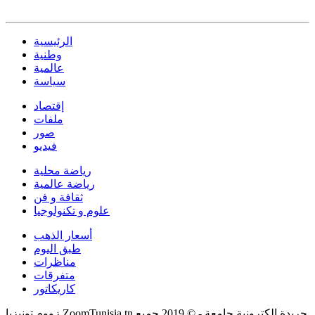
الرئيسية
وطنية
عالمية
سياسة
إقتصاد
ملفات
صور
فيديو
رياضة محلية
رياضة عالمية
ثقافة و فن
علوم و تكنولوجيا
أسعار الذهب
طبق اليوم
مناظرات
متفرقات
كاريكاتور
زووم تونيزيا ZoomTunisia.tn جريدة إلكترونية جامعة - © 2019 جميع