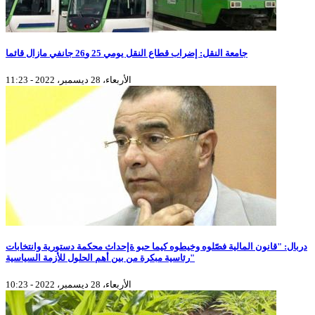
جامعة النقل: إضراب قطاع النقل يومي 25 و26 جانفي مازال قائما
الأربعاء، 28 ديسمبر، 2022 - 11:23
دربال: "قانون المالية فصّلوه وخيطوه كيما حبو ةإحداث محكمة دستورية وانتخابات
رئاسية مبكرة من بين أهم الحلول للأزمة السياسية"
الأربعاء، 28 ديسمبر، 2022 - 10:23