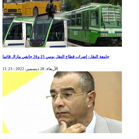
جامعة النقل: إضراب قطاع النقل يومي 25 و26 جانفي مازال قائما
الأربعاء، 28 ديسمبر، 2022 - 11:23