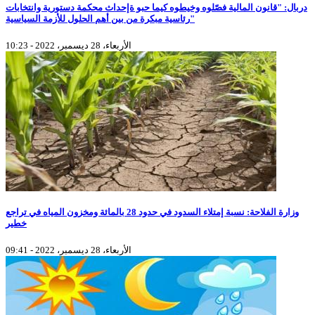
دربال: "قانون المالية فصّلوه وخيطوه كيما حبو ةإحداث محكمة دستورية وانتخابات
رئاسية مبكرة من بين أهم الحلول للأزمة السياسية"
الأربعاء، 28 ديسمبر، 2022 - 10:23
وزارة الفلاحة: نسبة إمتلاء السدود في حدود 28 بالمائة ومخزون المياه في تراجع
خطير
الأربعاء، 28 ديسمبر، 2022 - 09:41