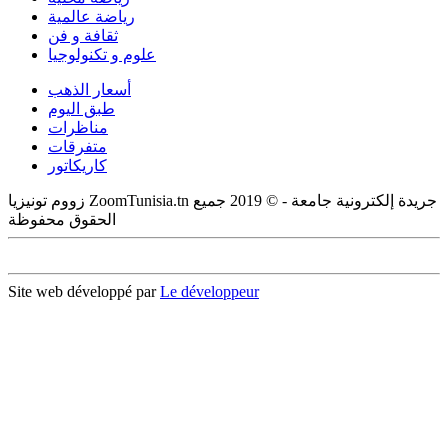
رياضة عالمية
ثقافة و فن
علوم و تكنولوجيا
أسعار الذهب
طبق اليوم
مناظرات
متفرقات
كاريكاتور
زووم تونيزيا ZoomTunisia.tn جريدة إلكترونية جامعة - © 2019 جميع
الحقوق محفوظة
Site web développé par
Le développeur