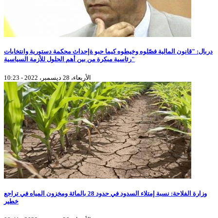
دربال: "قانون المالية فصّلوه وخيطوه كيما حبو ةإحداث محكمة دستورية وانتخابات
رئاسية مبكرة من بين أهم الحلول للأزمة السياسية"
الأربعاء، 28 ديسمبر، 2022 - 10:23
وزارة الفلاحة: نسبة إمتلاء السدود في حدود 28 بالمائة ومخزون المياه في تراجع
خطير