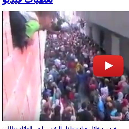
فيديو : خلال جنازة طفل الـ4 سنوات.. العائلة تطالب