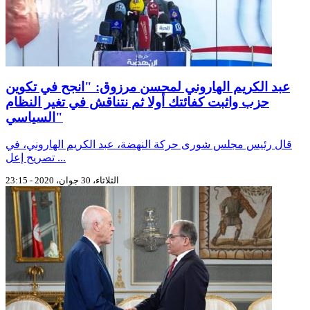
عبد الكريم الهاروني لمحسن مرزوق: "انجح في تكوين
حزب واثبت كفائتك أولا ثم نتناقش في تغير النظام
السياسي"
قال رئيس مجلس شورى حركة النهضة، عبد الكريم الهاروني، في
تصريح إعل ...
الثلاثاء، 30 جوان، 2020 - 23:15