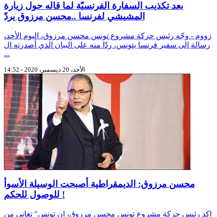
بعد تكذيب السفارة الفرنسيّة لما قاله حول زيارة
المشيشي لفرنسا ..محسن مرزوق يردّ
زووم - وجّه رئيس حركة مشروع تونس محسن مرزوق، اليوم الأحد،
رسالة إلى سفير فرنسا بتونس، ردّا منه على البيان الذي أصدرته ال
...
الأحد، 20 ديسمبر، 2020 - 14:52
محسن مرزوق: الديمقراطية أصبحت الوسيلة الأسوأ
للوصول للحكم !
اكد رئيس حركة مشروع تونس محسن مرزوق، ان تونس" تعاني من