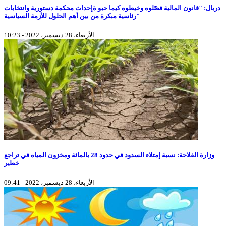
دربال: "قانون المالية فصّلوه وخيطوه كيما حبو ةإحداث محكمة دستورية وانتخابات
رئاسية مبكرة من بين أهم الحلول للأزمة السياسية"
الأربعاء، 28 ديسمبر، 2022 - 10:23
وزارة الفلاحة: نسبة إمتلاء السدود في حدود 28 بالمائة ومخزون المياه في تراجع
خطير
الأربعاء، 28 ديسمبر، 2022 - 09:41