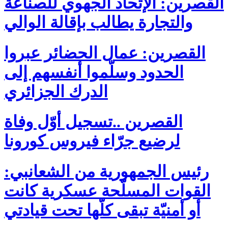
القصرين: الإتحاد الجهوي للصناعة
والتجارة يطالب بإقالة الوالي
القصرين: عمال الحضائر عبروا
الحدود وسلّموا أنفسهم إلى
الدرك الجزائري
القصرين ..تسجيل أوّل وفاة
لرضيع جرّاء فيروس كورونا
رئيس الجمهورية من الشعانبي:
القوات المسلّحة عسكرية كانت
أو أمنيّة تبقى كلّها تحت قيادتي