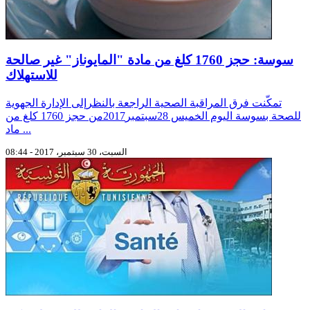
سوسة: حجز 1760 كلغ من مادة "المايوناز" غير صالحة
للاستهلاك
تمكّنت فرق المراقبة الصحية الراجعة بالنظرإلى الإدارة الجهوية
للصحة بسوسة اليوم الخميس 28سبتمبر2017من حجز 1760 كلغ من
ماد ...
السبت، 30 سبتمبر، 2017 - 08:44