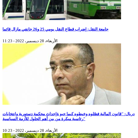
جامعة النقل: إضراب قطاع النقل يومي 25 و26 جانفي مازال قائما
الأربعاء، 28 ديسمبر، 2022 - 11:23
دربال: "قانون المالية فصّلوه وخيطوه كيما حبو ةإحداث محكمة دستورية وانتخابات
رئاسية مبكرة من بين أهم الحلول للأزمة السياسية"
الأربعاء، 28 ديسمبر، 2022 - 10:23