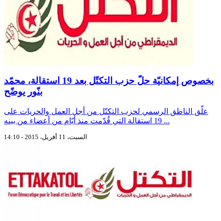
بخصوص إمكانيّة حلّ حزب التكتّل بعد 19 استقالة، محمّد
بنّور يوضّح
علّق الناطق الرسمي لحزب التكتّل من أجل العمل والحريات على
19 استقالة التي قُدّمت منذ أيّام من أعضاء من بينه ...
السبت، 11 أفريل، 2015 - 14:10