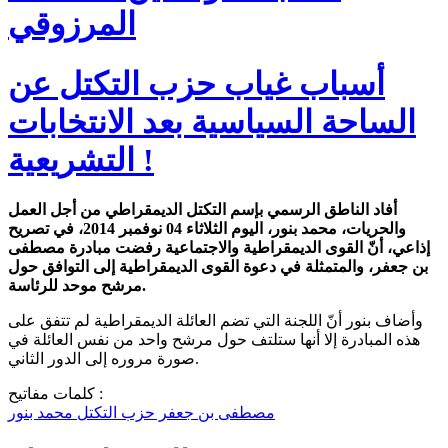
المرزوقي
أسباب غياب حزب التكتل عن
الساحة السياسية بعد الانتخابات
التشريعية !
أفاد الناطق الرسمي بإسم التكتل الديمقراطي من أجل العمل
والحريات، محمد بنور، اليوم الثلاثاء 04 نوفمبر 2014، في تصريح
إذاعي، أنّ القوى الديمقراطية والاجتماعية رفضت مبادرة مصطفى
بن جعفر، والمتمثلة في دعوة القوى الديمقراطية إلى التوافق حول
مرشح موحد للرئاسة.
وأضاف بنور أنّ اللجنة التي تضم العائلة الديمقراطية لم تتفق على
هذه المبادرة إلا أنها ستلتف حول مرشح واحد من نفس العائلة في
صورة مروره إلى الدور الثاني.
كلمات مفاتيح :
مصطفى بن جعفر
حزب التكتل
محمد بنور