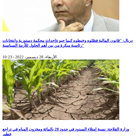
دربال: "قانون المالية فصّلوه وخيطوه كيما حبو ةإحداث محكمة دستورية وانتخابات
رئاسية مبكرة من بين أهم الحلول للأزمة السياسية"
الأربعاء، 28 ديسمبر، 2022 - 10:23
وزارة الفلاحة: نسبة إمتلاء السدود في حدود 28 بالمائة ومخزون المياه في تراجع
خطير