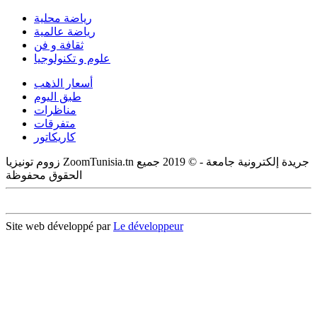
رياضة محلية
رياضة عالمية
ثقافة و فن
علوم و تكنولوجيا
أسعار الذهب
طبق اليوم
مناظرات
متفرقات
كاريكاتور
زووم تونيزيا ZoomTunisia.tn جريدة إلكترونية جامعة - © 2019 جميع
الحقوق محفوظة
Site web développé par
Le développeur