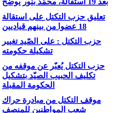
بعد 19 استقالة، محمّد بنّور يوضّح
تعليق حزب التكتل على استقالة
18 عضوا من بينهم قياديين
حزب التكتل : على الصّيد تغيير
تشكيلة حكومته
حزب التكتل يُعبّر عن موقفه من
تكليف الحبيب الصيّد بتشكيل
الحكومة المقبلة
موقف التكتل من مبادرة حراك
شعب المواطنين للمنصف