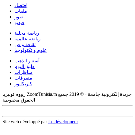
إقتصاد
ملفات
صور
فيديو
رياضة محلية
رياضة عالمية
ثقافة و فن
علوم و تكنولوجيا
أسعار الذهب
طبق اليوم
مناظرات
متفرقات
كاريكاتور
زووم تونيزيا ZoomTunisia.tn جريدة إلكترونية جامعة - © 2019 جميع
الحقوق محفوظة
Site web développé par
Le développeur