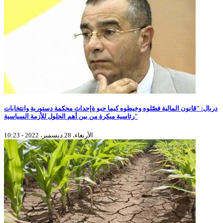
دربال: "قانون المالية فصّلوه وخيطوه كيما حبو ةإحداث محكمة دستورية وانتخابات
رئاسية مبكرة من بين أهم الحلول للأزمة السياسية"
الأربعاء، 28 ديسمبر، 2022 - 10:23