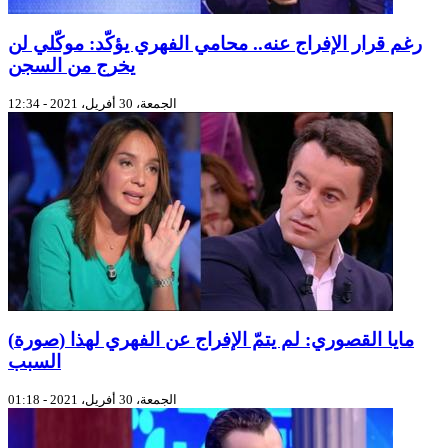
رغم قرار الإفراج عنه.. محامي الفهري يؤكّد: موكّلي لن
يخرج من السجن
الجمعة، 30 أفريل، 2021 - 12:34
(صورة) مايا القصوري: لم يتمّ الإفراج عن الفهري لهذا
السبب
الجمعة، 30 أفريل، 2021 - 01:18