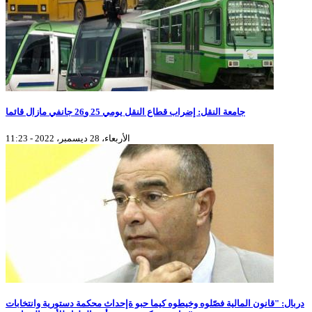
جامعة النقل: إضراب قطاع النقل يومي 25 و26 جانفي مازال قائما
الأربعاء، 28 ديسمبر، 2022 - 11:23
دربال: "قانون المالية فصّلوه وخيطوه كيما حبو ةإحداث محكمة دستورية وانتخابات