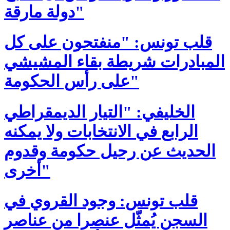
دولة مارقة"
قلب تونس: "منفتحون على كل
المبادرات شريطة بقاء المشيشي
على رأس الحكومة"
الخليفي: "التيار الديمقراطي
الرابع في الانتخابات ولا يمكنه
الحديث عن رحيل حكومة وقدوم
أخرى"
قلب تونس: وجود القروي في
السجن يُمثّل عنصرا من عناصر