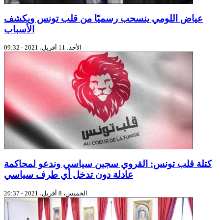
عياض اللومي ينسحب رسميًا من قلب تونس ويكشف
الأسباب
الأحد، 11 أفريل، 2021 - 09:32
كتلة قلب تونس: القروي سجين سياسي وندعو لمحاكمة
عادلة دون تدخل أي طرف سياسي
الخميس، 8 أفريل، 2021 - 20:37