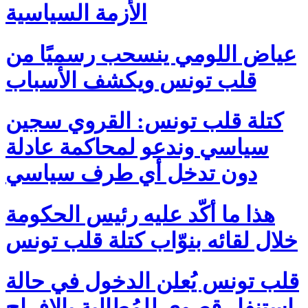
الأزمة السياسية
عياض اللومي ينسحب رسميًا من
قلب تونس ويكشف الأسباب
كتلة قلب تونس: القروي سجين
سياسي وندعو لمحاكمة عادلة
دون تدخل أي طرف سياسي
هذا ما أكّد عليه رئيس الحكومة
خلال لقائه بنوّاب كتلة قلب تونس
قلب تونس يُعلن الدخول في حالة
استنفار قصوى للمُطالبة بالإفراج