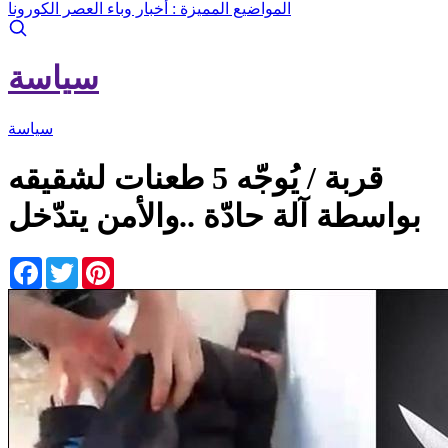
المواضيع المميزة :
أخبار وباء العصر الكورونا
سياسة
سياسة
قربة / يُوجّه 5 طعنات لشقيقه
بواسطة آلة حادّة ..والأمن يتدّخل
Facebook
Twitter
Pinterest