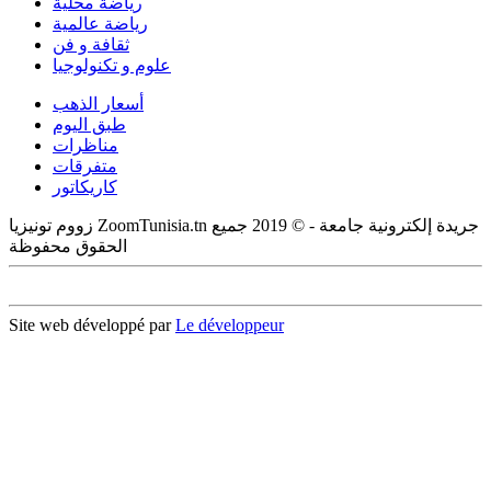
رياضة محلية
رياضة عالمية
ثقافة و فن
علوم و تكنولوجيا
أسعار الذهب
طبق اليوم
مناظرات
متفرقات
كاريكاتور
زووم تونيزيا ZoomTunisia.tn جريدة إلكترونية جامعة - © 2019 جميع
الحقوق محفوظة
Site web développé par
Le développeur