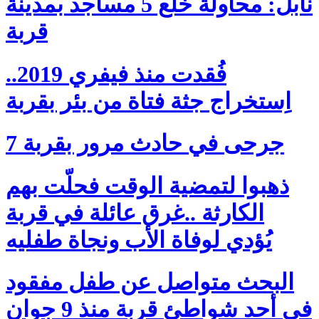
نابل: محاولة خلع 5 مساجد بمدينة
قربة
فُقدت منذ فيفري 2019..
اِستخراج جثة فتاة من بئر بقربة
7 جرحى في حادث مرور بقربة
ذهبوا لتمضية الوقت فحلّت بهم
الكارثة ..غرق عائلة في قربة
يُؤدي لوفاة الأب ونجاة طفليه
البحث متواصل عن طفل مفقود
في أحد شواطئ قربة منذ 9 جوان