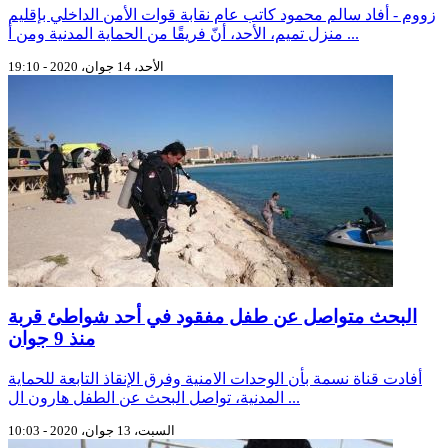
زووم - أفاد سالم محمود كاتب عام نقابة قوات الأمن الداخلي بإقليم
منزل تميم، الأحد، أنّ فريقًا من الحماية المدنية ومن أ ...
الأحد، 14 جوان، 2020 - 19:10
البحث متواصل عن طفل مفقود في أحد شواطئ قربة
منذ 9 جوان
أفادت قناة نسمة بأن الوحدات الامنية وﻓﺮﻕ ﺍﻹﻧﻘﺎﺫ ﺍﻟﺘﺎﺑﻌﺔ ﻟﻠﺤﻤﺎﻳﺔ
ﺍﻟﻤﺪﻧﻴﺔ، تواصل البحث عن الطفل هارون ال ...
السبت، 13 جوان، 2020 - 10:03