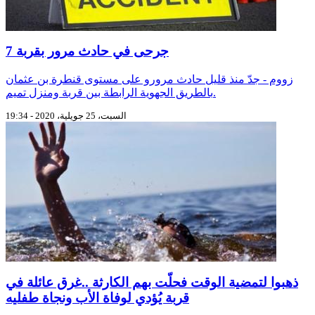
7 جرحى في حادث مرور بقربة
زووم - جدّ منذ قليل حادث مرورو على مستوى قنطرة بن عثمان
بالطريق الجهوية الرابطة بين قربة ومنزل تميم.
السبت، 25 جويلية، 2020 - 19:34
ذهبوا لتمضية الوقت فحلّت بهم الكارثة ..غرق عائلة في
قربة يُؤدي لوفاة الأب ونجاة طفليه