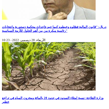
دربال: "قانون المالية فصّلوه وخيطوه كيما حبو ةإحداث محكمة دستورية وانتخابات
رئاسية مبكرة من بين أهم الحلول للأزمة السياسية"
الأربعاء، 28 ديسمبر، 2022 - 10:23
وزارة الفلاحة: نسبة إمتلاء السدود في حدود 28 بالمائة ومخزون المياه في تراجع
خطير