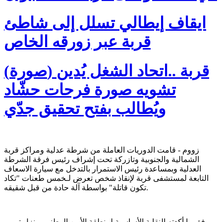
ايقاف إيطالي تسلل إلى شاطئ
قربة عبر زورقه الخاص
(صورة) قربة ..اتحاد الشغل يُدين
تشويه صورة فرحات حشّاد
ويُطالب بفتح تحقيق جدّي
زووم - قامت الدوريات العاملة من شرطة عدلية ومراكز قربة
الشمالية والجنوبية وتازركة تحت إشراف رئيس فرقة الشرطة
العدلية وبمساعدة رئيس الاستمرار بالتدخل مع سيارة الاسعاف
التابعة لمستشفى قربة لإنقاذ شخص تعرض لـخمس طعنات "تكاد
تكون قاتلة" بواسطة آلة حادة من قبل شقيقه.
ووفق ما أكدته النقابة الأساسية لمنطقة الأمن الوطني بمنزل تميم،