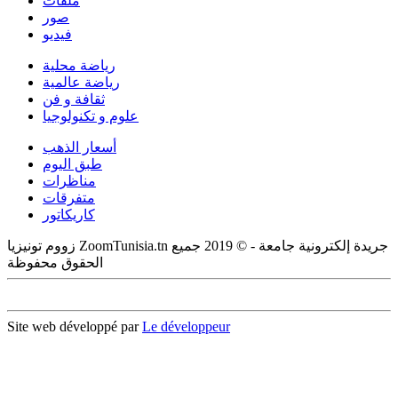
ملفات
صور
فيديو
رياضة محلية
رياضة عالمية
ثقافة و فن
علوم و تكنولوجيا
أسعار الذهب
طبق اليوم
مناظرات
متفرقات
كاريكاتور
زووم تونيزيا ZoomTunisia.tn جريدة إلكترونية جامعة - © 2019 جميع
الحقوق محفوظة
Site web développé par
Le développeur