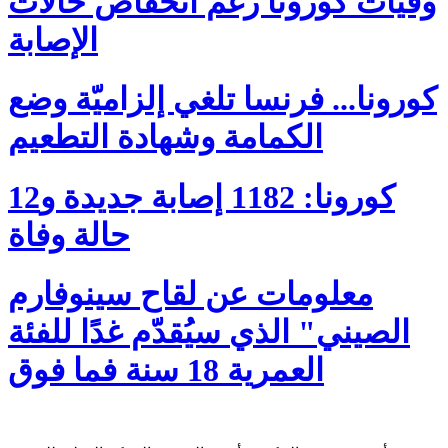
وفيات كورونا رغم انخفاض حالات
الإصابة
كورونا... فرنسا تلغي إلزاميّة وضع
الكمامة وشهادة التطعيم
كورونا: 1182 إصابة جديدة و12
حالة وفاة
معلومات عن لقاح سينوفارم
الصيني" الذي سيُقدّم غدًا للفئة
العمرية 18 سنة فما فوق