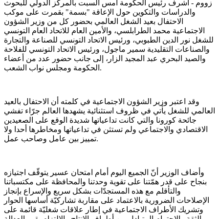
زووم - أشرف رئيس الحكومة أمس السبت بالمركز الدولي للبحوث
والدراسات والتكوين حول الإعاقة "بسمة" بقمرت على موكب
الاحتفال بعيد الشغل العالمي بحضور كل من وزير الشؤون
الاجتماعية محمد الطرابلسي، والأمين العام للاتحاد العام التونسي
للشغل نور الدين الطبوبي، ورئيس الاتحاد التونسي للصناعة والتجارة
والصناعات التقليدية سمير ماجول، ورئيس الاتحاد التونسي للفلاحة
والصيد البحري عبد المجيد الزار، إلى جانب حضور عدد من أعضاء
الحكومة ومجلس نواب الشعب.
وقد اعتبر وزير الشؤون الاجتماعية في كلمته أن الاحتفال بالعيد
العالمي للشغل يأتي في ظروف استثنائية يشهدها العالم جرّاء تفشي
جائحة كورونا والتي كانت تداعياتها شديدة الوقع على الصعيدين
الاقتصادي والاجتماعي ولم تستثن في تداعياتها ومخاطرها أحدا ولا
تمييز بين عامل وصاحب عمل.
وأضاف الوزير أنّ الجميع اليوم أمام امتحان عسير يتوقّف اجتيازه
بنجاح على قدر همّتنا على تقوية وحدتنا والمحافظة على مكتسباتنا
والتأقلم مع هذه المستجدّات بشكل سريع والإسراع بإنجاز
الإصلاحات الضرورية بالاعتماد على مقاربة تشاركيّة أساسها الحوار
وتشريك الأطراف الاجتماعية في إطار علاقات شغليّة قائمة على
الثقة والاحترام المتبادل بين أطراف الإنتاج والإلتزام بقيم العدالة