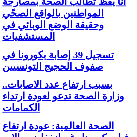
أنا يقظ تطالب الصحة بمصارحة
المواطنين بالواقع الصحّي
وحقيقة الوضع الوبائي في
المستشفيات
تسجيل 39 إصابة بكورونا في
صفوف الحجيج التونسيين
بسبب ارتفاع عدد الاصابات..
وزارة الصحة تدعو لعودة ارتداء
الكمامات
الصحة العالمية: عودة ارتفاع