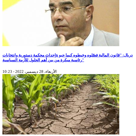
دربال: "قانون المالية فصّلوه وخيطوه كيما حبو ةإحداث محكمة دستورية وانتخابات
رئاسية مبكرة من بين أهم الحلول للأزمة السياسية"
الأربعاء، 28 ديسمبر، 2022 - 10:23