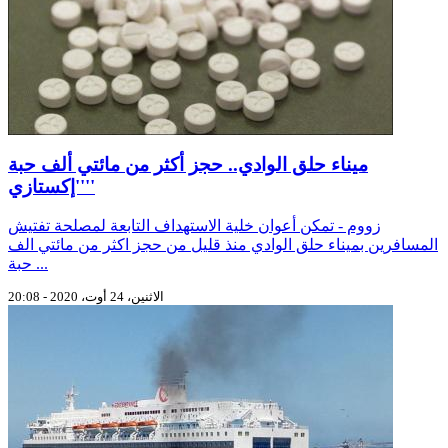
ميناء حلق الوادي.. حجز أكثر من مائتي ألف حبة
''إكستازي''
زووم - تمكن أعوان خلية الاستهداف التابعة لمصلحة تفتيش
المسافرين بميناء حلق الوادي منذ قليل من حجز اكثر من مائتي الف
حبة ...
الاثنين، 24 أوت، 2020 - 20:08