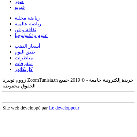
صور
فيديو
رياضة محلية
رياضة عالمية
ثقافة و فن
علوم و تكنولوجيا
أسعار الذهب
طبق اليوم
مناظرات
متفرقات
كاريكاتور
زووم تونيزيا ZoomTunisia.tn جريدة إلكترونية جامعة - © 2019 جميع
الحقوق محفوظة
Site web développé par
Le développeur