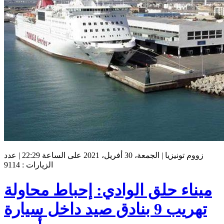
زووم تونيزيا | الجمعة، 30 أفريل، 2021 على الساعة 22:29 | عدد
الزيارات : 9114
ميناء حلق الوادي: إحباط محاولة
تهريب 9 بنادق صيد داخل سيارة