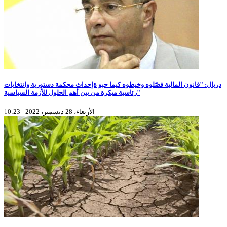
دربال: "قانون المالية فصّلوه وخيطوه كيما حبو ةإحداث محكمة دستورية وانتخابات
رئاسية مبكرة من بين أهم الحلول للأزمة السياسية"
الأربعاء، 28 ديسمبر، 2022 - 10:23