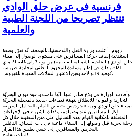
فرنسية في عرض حلق الوادي
تنتظر تصريحا من اللجنة الطبية
والعلمية
زووم - أعلنت وزارة النقل واللوجستيك،الجمعة، أنّه تقرّر بصفة
استثنائية إيقاف حركة المسافرين على مستوى الوصول إلى ميناء
حلق الوادي (الضاحية الشمالية للعاصمة) من يوم 3 إلى غاية 21 ماي
2021 وذلك في إطار مساندة المجهود الوطني لمجابهة فيروس
كوفيد-19،والأخذ بعين الاعتبار السلالات الجديدة للفيروس.
وأفادت الوزارة في بلاغ صادر عنها، أنّها قامت بدعوة ديوان البحريّة
التجارية والموانئ للانطلاق بتهيئة فضاءات جديدة بالمحطة البحريّة
بميناء حلق الوادي وميناء جرجيس تخصص للقيام بالتحاليل السريعة
لكل المسافرين عند وصولهم، وكذلك الشروع في الإجراءات
المتعلّقة بإمكانية القيام بهذه التحاليل على متن السفينة خلال كل
رحلة بحرية قبل وصولها إلى الميناء. داعية في ذات السياق، الناقلين
البحريين والمسافرين إلى حسن تطبيق هذا القرار.
كلمات مفاتيح :