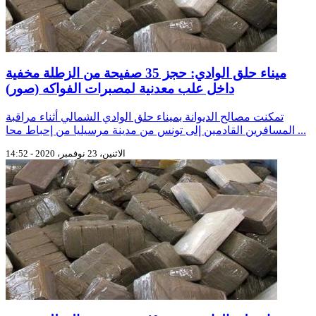
ميناء حلق الوادي: حجز 35 صفيحة من الزطلة مخفية
داخل علب معدنية لمصبرات الفواكه (صور)
تمكنت مصالح الديوانة بميناء حلق الوادي الشمالي أثناء مراقبة
المسافرين القادمين إلى تونس من مدينة مرسيليا من إحباط محا ...
الاثنين، 23 نوفمبر، 2020 - 14:52