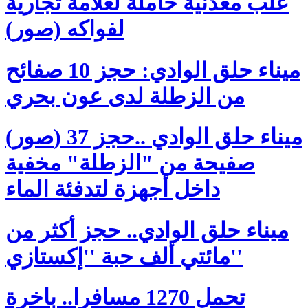
علب معدنية حاملة لعلامة تجارية
لفواكه (صور)
ميناء حلق الوادي: حجز 10 صفائح
من الزطلة لدى عون بحري
(صور) ميناء حلق الوادي ..حجز 37
صفيحة من "الزطلة" مخفية
داخل أجهزة لتدفئة الماء
ميناء حلق الوادي.. حجز أكثر من
مائتي ألف حبة ''إكستازي''
تحمل 1270 مسافرا.. باخرة