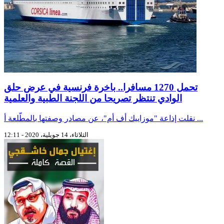
تحمل 1270 مسافرا.. باخرة فرنسية في عرض حلق
الوادي تنتظر تصريحا من اللجنة الطبية والعلمية
نقلت إذاعة "موزاييك أف أم"، عن مصادر وصفتها بالمطّلعة أ ...
الثلاثاء، 14 جويلية، 2020 - 12:11