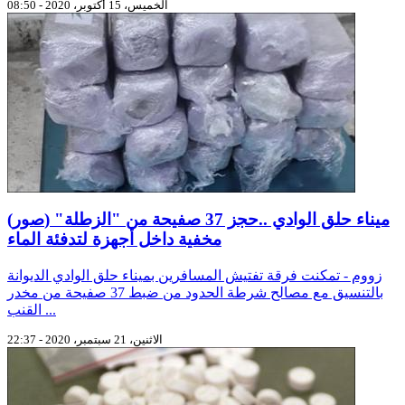
الخميس، 15 أكتوبر، 2020 - 08:50
(صور) ميناء حلق الوادي ..حجز 37 صفيحة من "الزطلة"
مخفية داخل أجهزة لتدفئة الماء
زووم - تمكنت فرقة تفتيش المسافرين بميناء حلق الوادي الديوانة
بالتنسيق مع مصالح شرطة الحدود من ضبط 37 صفيحة من مخدر
القنب ...
الاثنين، 21 سبتمبر، 2020 - 22:37