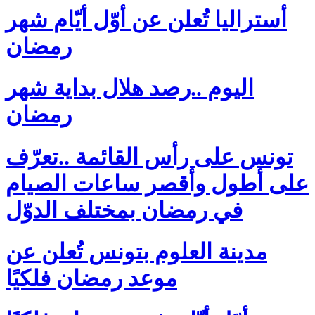
أستراليا تُعلن عن أوّل أيّام شهر
رمضان
اليوم ..رصد هلال بداية شهر
رمضان
تونس على رأس القائمة ..تعرّف
على أطول وأقصر ساعات الصيام
في رمضان بمختلف الدوّل
مدينة العلوم بتونس تُعلن عن
موعد رمضان فلكيًا