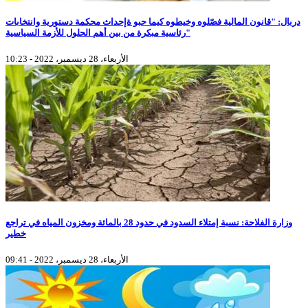
دربال: "قانون المالية فصّلوه وخيطوه كيما حبو ةإحداث محكمة دستورية وانتخابات
رئاسية مبكرة من بين أهم الحلول للأزمة السياسية"
الأربعاء، 28 ديسمبر، 2022 - 10:23
وزارة الفلاحة: نسبة إمتلاء السدود في حدود 28 بالمائة ومخزون المياه في تراجع
خطير
الأربعاء، 28 ديسمبر، 2022 - 09:41