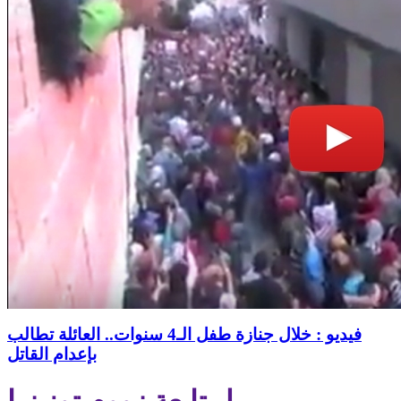
فيديو : خلال جنازة طفل الـ4 سنوات.. العائلة تطالب
بإعدام القاتل
لمتابعة زووم تونيزيا