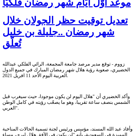
موعد أوّل أيّام شهر رمضان فلكيًا
تعديل توقيت حظر الجولان خلال
شهر رمضان ..جليلة بن خليل
تُعلّق
زووم - توقع مدير مرصد جامعة المجمعة، الرائي الفلكي عبدالله
الخضيري، صعوبة رؤية هلال شهر رمضان المبارك في جميع الدول
العربية اليوم الأحد 11 افريل 2021.
وأكد الخضيري أن "هلال اليوم لن يكون موجودا، حيث سيغرب قبل
الشمس بنصف ساعة تقريبا، وهو ما يصعّب رؤيته في كامل الوطن
العربي".
وأفاد عبد الله المسند، مؤسس ورئيس لجنة تسمية الحالات المناخية
المميزة في السعودية، بأنه "لن يكون في الأفق هلال ليرى، مساء