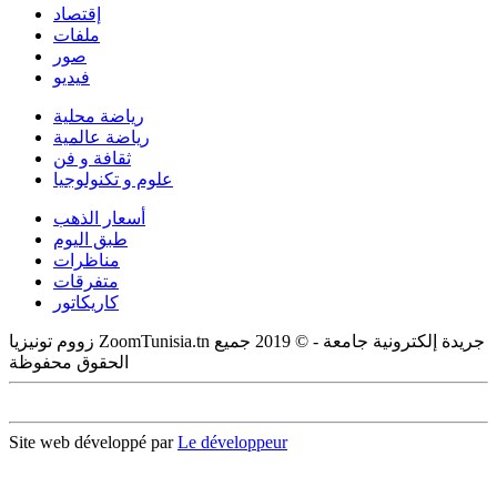
إقتصاد
ملفات
صور
فيديو
رياضة محلية
رياضة عالمية
ثقافة و فن
علوم و تكنولوجيا
أسعار الذهب
طبق اليوم
مناظرات
متفرقات
كاريكاتور
زووم تونيزيا ZoomTunisia.tn جريدة إلكترونية جامعة - © 2019 جميع
الحقوق محفوظة
Site web développé par
Le développeur