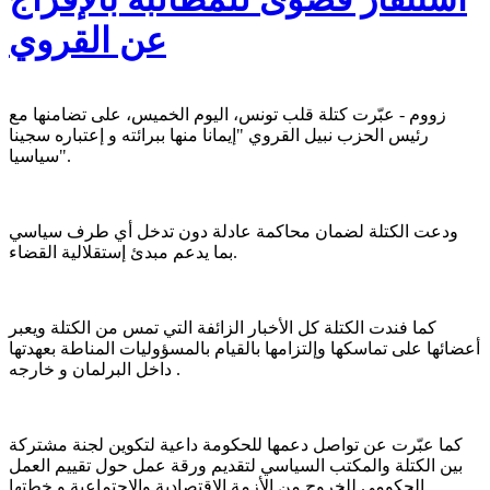
عن القروي
زووم - عبّرت كتلة قلب تونس، اليوم الخميس، على تضامنها مع
رئيس الحزب نبيل القروي "إيمانا منها ببرائته و إعتباره سجينا
سياسيا".
ودعت الكتلة لضمان محاكمة عادلة دون تدخل أي طرف سياسي
بما يدعم مبدئ إستقلالية القضاء.
كما فندت الكتلة كل الأخبار الزائفة التي تمس من الكتلة ويعبر
أعضائها على تماسكها وإلتزامها بالقيام بالمسؤوليات المناطة بعهدتها
داخل البرلمان و خارجه .
كما عبّرت عن تواصل دعمها للحكومة داعية لتكوين لجنة مشتركة
بين الكتلة والمكتب السياسي لتقديم ورقة عمل حول تقييم العمل
الحكومي للخروج من الأزمة الإقتصادية والإجتماعية و خطتها