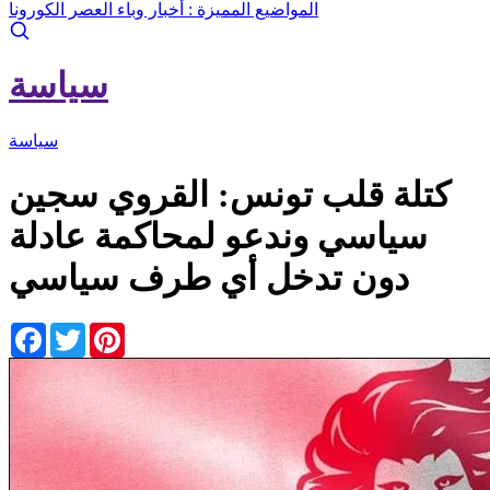
المواضيع المميزة :
أخبار وباء العصر الكورونا
سياسة
سياسة
كتلة قلب تونس: القروي سجين
سياسي وندعو لمحاكمة عادلة
دون تدخل أي طرف سياسي
Facebook
Twitter
Pinterest