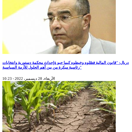
دربال: "قانون المالية فصّلوه وخيطوه كيما حبو ةإحداث محكمة دستورية وانتخابات
رئاسية مبكرة من بين أهم الحلول للأزمة السياسية"
الأربعاء، 28 ديسمبر، 2022 - 10:23