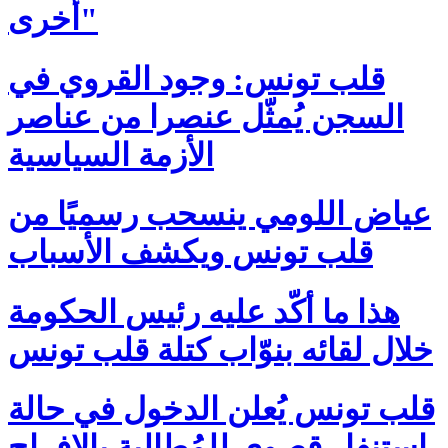
أخرى"
قلب تونس: وجود القروي في
السجن يُمثّل عنصرا من عناصر
الأزمة السياسية
عياض اللومي ينسحب رسميًا من
قلب تونس ويكشف الأسباب
هذا ما أكّد عليه رئيس الحكومة
خلال لقائه بنوّاب كتلة قلب تونس
قلب تونس يُعلن الدخول في حالة
استنفار قصوى للمُطالبة بالإفراج