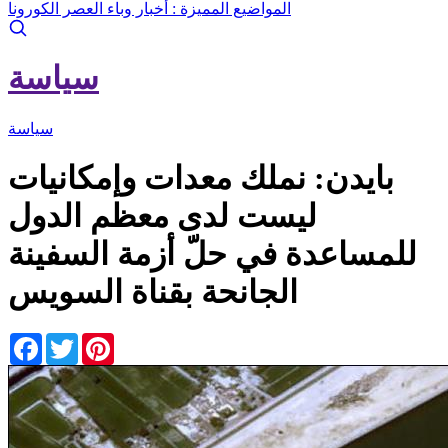
المواضيع المميزة :
أخبار وباء العصر الكورونا
سياسة
سياسة
بايدن: نملك معدات وإمكانيات
ليست لدى معظم الدول
للمساعدة في حلّ أزمة السفينة
الجانحة بقناة السويس
Facebook
Twitter
Pinterest