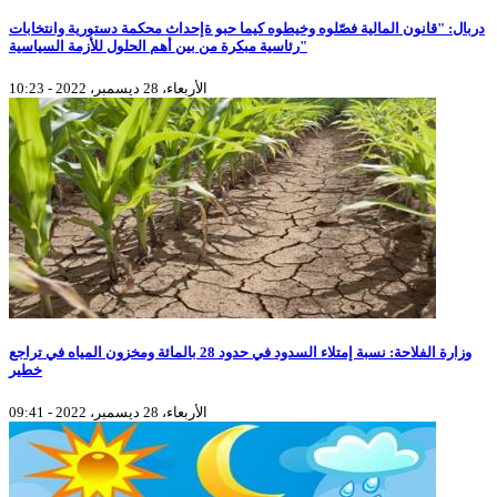
دربال: "قانون المالية فصّلوه وخيطوه كيما حبو ةإحداث محكمة دستورية وانتخابات
رئاسية مبكرة من بين أهم الحلول للأزمة السياسية"
الأربعاء، 28 ديسمبر، 2022 - 10:23
وزارة الفلاحة: نسبة إمتلاء السدود في حدود 28 بالمائة ومخزون المياه في تراجع
خطير
الأربعاء، 28 ديسمبر، 2022 - 09:41