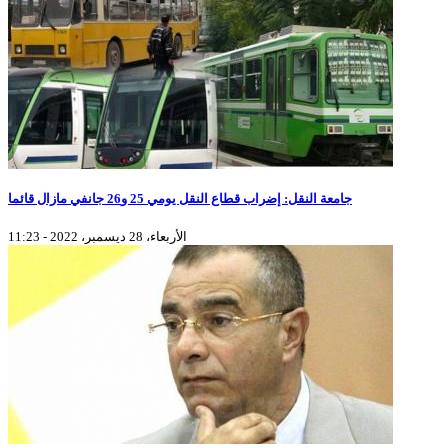
جامعة النقل: إضراب قطاع النقل يومي 25 و26 جانفي مازال قائما
الأربعاء، 28 ديسمبر، 2022 - 11:23