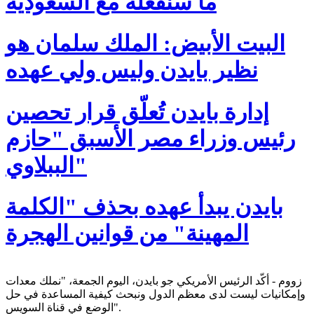
ما سنفعله مع السعودية
البيت الأبيض: الملك سلمان هو
نظير بايدن وليس ولي عهده
إدارة بايدن تُعلّق قرار تحصين
رئيس وزراء مصر الأسبق "حازم
الببلاوي"
بايدن يبدأ عهده بحذف "الكلمة
المهينة" من قوانين الهجرة
زووم - أكّد الرئيس الأمريكي جو بايدن، اليوم الجمعة، "نملك معدات
وإمكانيات ليست لدى معظم الدول ونبحث كيفية المساعدة في حل
الوضع في قناة السويس".