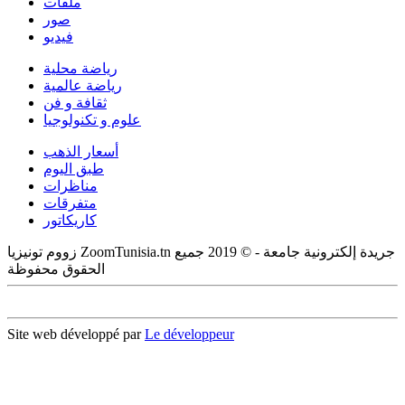
ملفات
صور
فيديو
رياضة محلية
رياضة عالمية
ثقافة و فن
علوم و تكنولوجيا
أسعار الذهب
طبق اليوم
مناظرات
متفرقات
كاريكاتور
زووم تونيزيا ZoomTunisia.tn جريدة إلكترونية جامعة - © 2019 جميع
الحقوق محفوظة
Site web développé par
Le développeur