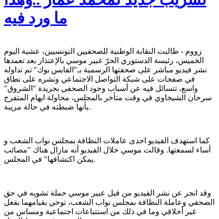
ما ورد فيه
زووم - طالبت النقابة الوطنية للصحفيين التونسيين، عشية اليوم
الخميس، رئيسة الدستوري الحرّ عبير موسي بالإعتذار بعد تعمدها
نشر فيديو مباشر على صحفتها الرسمية بـ"الفايس بوك" تم تداوله
في صفحات على شبكة التواصل الاجتماعي ونشره على نطاق
واسع، تتسائل فيه عن أسباب وجود الصحفي بجريدة "الشروق"
سرحان الشيخاوي في وقت متأخر بالمجلس، محاولة ايهام المتفرج
بأنها ضبطته في حالة مريبة.
كما استهدف الفيديو احدى عاملات النظافة بمجلس نواب الشعب و
أساء لسمعتها. وقالت موسي خلال الفيديو أنه مازال هناك "مصائب
يمكن اكتشافها" في المجلس.
وقد انجر عن نشر الفيديو من قبل عبير موسي حملة تشويه في حق
الصحفي وعاملة النظافة بمجلس نواب الشعب، توحي بقيامهما بفعل
غير أخلاقي وما في ذلك من استتباعات اجتماعية ومساس من