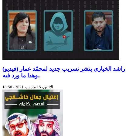
(فيديو) راشد الخياري ينشر تسريب جديد لمحمّد عمار
..وهذا ما ورد فيه
الاثنين، 15 مارس، 2021 - 18:50