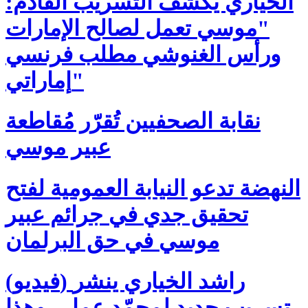
الخياري يكشف التسريب القادم:
"موسي تعمل لصالح الإمارات
ورأس الغنوشي مطلب فرنسي
إماراتي"
نقابة الصحفيين تُقرّر مُقاطعة
عبير موسي
النهضة تدعو النيابة العمومية لفتح
تحقيق جدي في جرائم عبير
موسي في حق البرلمان
(فيديو) راشد الخياري ينشر
تسريب جديد لمحمّد عمار ..وهذا