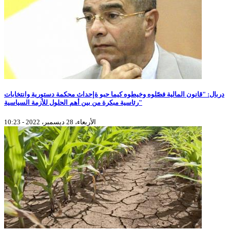
دربال: "قانون المالية فصّلوه وخيطوه كيما حبو ةإحداث محكمة دستورية وانتخابات
رئاسية مبكرة من بين أهم الحلول للأزمة السياسية"
الأربعاء، 28 ديسمبر، 2022 - 10:23