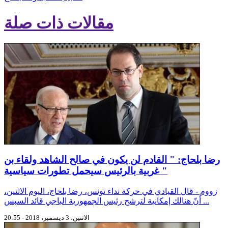
مقالات ذات صلة
رضا بلحاج: " القادم لن يكون في صالح الشاهد ولقاء بن
غربية بالرئيس سيحمل تطورات سياسية "
زووم - قال القيادي في حركة نداء تونس، رضا بلحاج، اليوم الاثنين،
أنّ هنالك إمكانية لترشح رئيس الجمهورية الباجي قائد السبس ...
الاثنين، 3 ديسمبر، 2018 - 20:55