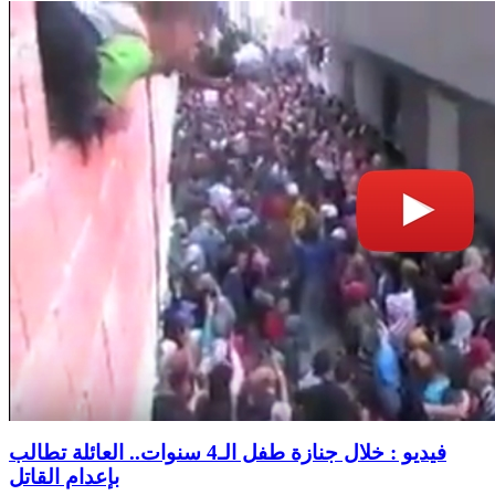
فيديو : خلال جنازة طفل الـ4 سنوات.. العائلة تطالب
بإعدام القاتل