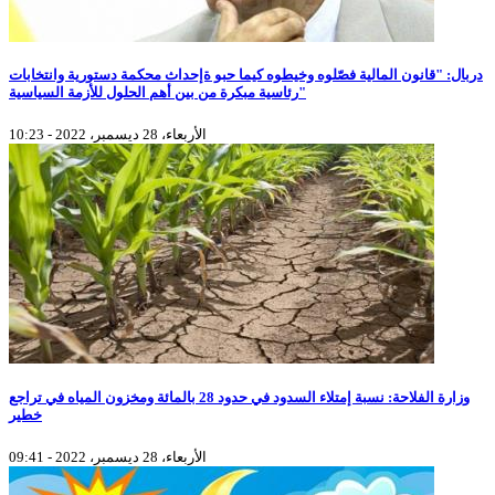
دربال: "قانون المالية فصّلوه وخيطوه كيما حبو ةإحداث محكمة دستورية وانتخابات
رئاسية مبكرة من بين أهم الحلول للأزمة السياسية"
الأربعاء، 28 ديسمبر، 2022 - 10:23
وزارة الفلاحة: نسبة إمتلاء السدود في حدود 28 بالمائة ومخزون المياه في تراجع
خطير
الأربعاء، 28 ديسمبر، 2022 - 09:41