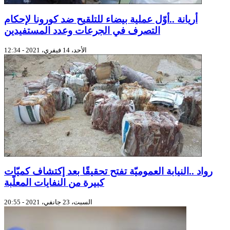
أريانة ..أوّل عملية بيضاء للتلقيح ضد كورونا لإحكام
التصرف في الجرعات وعدد المستفيدين
الأحد، 14 فيفري، 2021 - 12:34
رواد ..النيابة العموميّة تفتح تحقيقًا بعد إكتشاف كميّات
كبيرة من النفايات المعلّبة
السبت، 23 جانفي، 2021 - 20:55