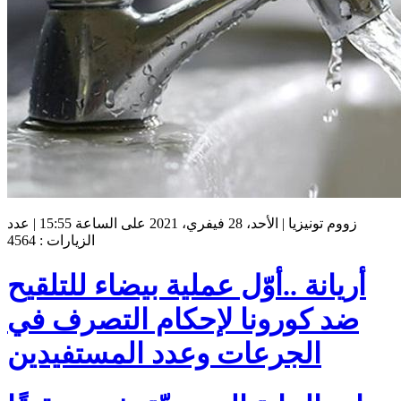
زووم تونيزيا | الأحد، 28 فيفري، 2021 على الساعة 15:55 | عدد
الزيارات : 4564
أريانة ..أوّل عملية بيضاء للتلقيح
ضد كورونا لإحكام التصرف في
الجرعات وعدد المستفيدين