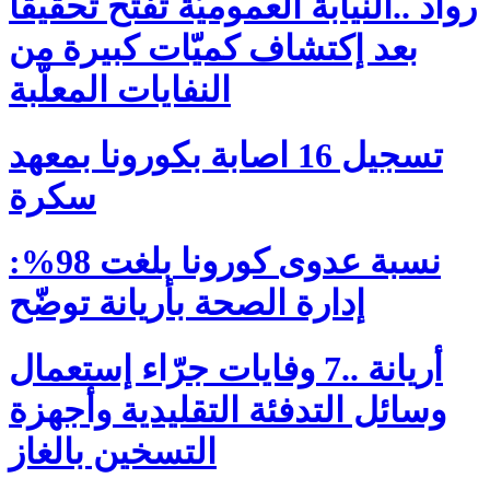
رواد ..النيابة العموميّة تفتح تحقيقًا
بعد إكتشاف كميّات كبيرة من
النفايات المعلّبة
تسجيل 16 اصابة بكورونا بمعهد
سكرة
نسبة عدوى كورونا بلغت 98%:
إدارة الصحة بأريانة توضّح
أريانة ..7 وفايات جرّاء إستعمال
وسائل التدفئة التقليدية وأجهزة
التسخين بالغاز