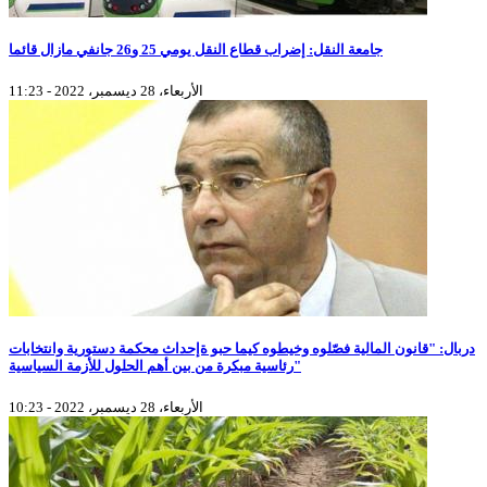
جامعة النقل: إضراب قطاع النقل يومي 25 و26 جانفي مازال قائما
الأربعاء، 28 ديسمبر، 2022 - 11:23
دربال: "قانون المالية فصّلوه وخيطوه كيما حبو ةإحداث محكمة دستورية وانتخابات
رئاسية مبكرة من بين أهم الحلول للأزمة السياسية"
الأربعاء، 28 ديسمبر، 2022 - 10:23