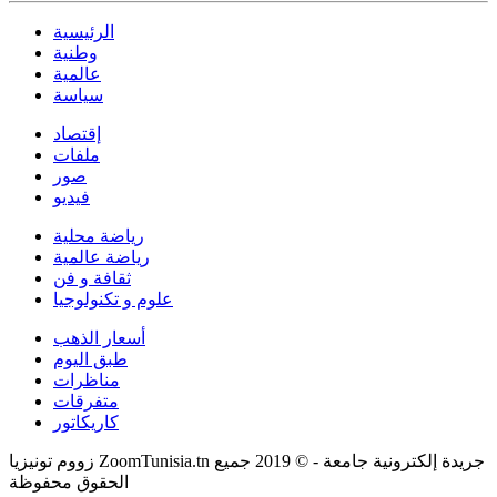
الرئيسية
وطنية
عالمية
سياسة
إقتصاد
ملفات
صور
فيديو
رياضة محلية
رياضة عالمية
ثقافة و فن
علوم و تكنولوجيا
أسعار الذهب
طبق اليوم
مناظرات
متفرقات
كاريكاتور
زووم تونيزيا ZoomTunisia.tn جريدة إلكترونية جامعة - © 2019 جميع
الحقوق محفوظة