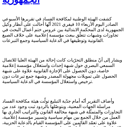
كشفت الهيئة الوطنية لمكافحة الفساد في تقريرها الأسبوعي
الصادر اليوم الأربعاء 10 فيفري 2021 أنّها أحالت على أنظار وكيل
الجمهورية لدى المحكمة الابتدائية ببن عروس ختم أعمال البحث في
تجاوزات وشبهات تتعلّق ببعث مؤسسة إعلامية على خلاف الصيغ
القانونية وتوظيفها في الدعاية السياسية وجمع التبرعات.
ويشار إلى أنّ منطلق التحرّيات كانت إحالة من الهيئة العليا للاتصال
السمعي البصري حول شبهة إحداث واستغلال مؤسسة إعلامية
خاصة، دون الحصول على الإجازة القانونية علاوة على شبهة
الحصول على تمويلات مجهولة المصدر وشبهة جمع تبرعات دون
ترخيص واستغلال المؤسسة في الدعاية السياسية.
وأضاف التقرير أنّه أمام جدّية التبليغ تولّت هيئة مكافحة الفساد
مراسلة الجهات المعنية، وبتوصّلها بالردود ثبت وجود عدد من
التجاوزات والمتمثّلة في شبهة مخالفة القانون والتراتيب الجاري بها
العمل من خلال الجمع بين مهام سياسية وتسيير مؤسسة إعلامية،
علاوة على تعمّد القائمين على المؤسسة القيام بالدعاية الحزبية،