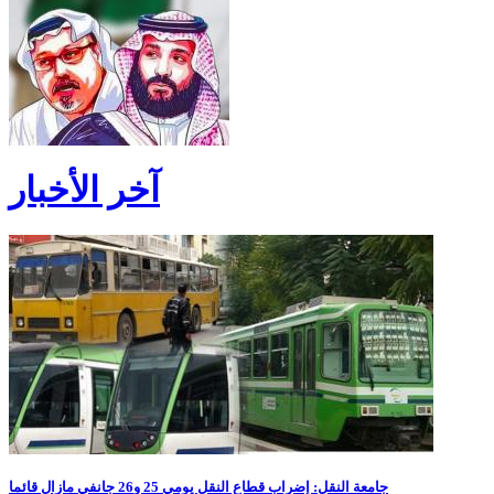
آخر الأخبار
جامعة النقل: إضراب قطاع النقل يومي 25 و26 جانفي مازال قائما