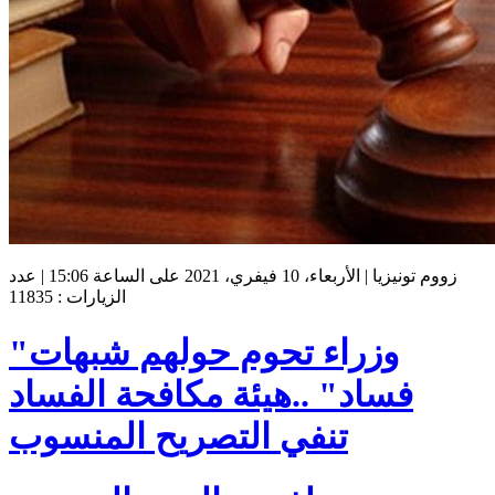
زووم تونيزيا | الأربعاء، 10 فيفري، 2021 على الساعة 15:06 | عدد
الزيارات : 11835
"وزراء تحوم حولهم شبهات
فساد" ..هيئة مكافحة الفساد
تنفي التصريح المنسوب