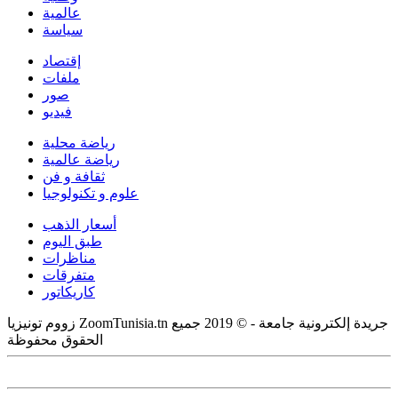
عالمية
سياسة
إقتصاد
ملفات
صور
فيديو
رياضة محلية
رياضة عالمية
ثقافة و فن
علوم و تكنولوجيا
أسعار الذهب
طبق اليوم
مناظرات
متفرقات
كاريكاتور
زووم تونيزيا ZoomTunisia.tn جريدة إلكترونية جامعة - © 2019 جميع
الحقوق محفوظة