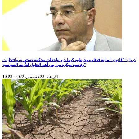
دربال: "قانون المالية فصّلوه وخيطوه كيما حبو ةإحداث محكمة دستورية وانتخابات
رئاسية مبكرة من بين أهم الحلول للأزمة السياسية"
الأربعاء، 28 ديسمبر، 2022 - 10:23