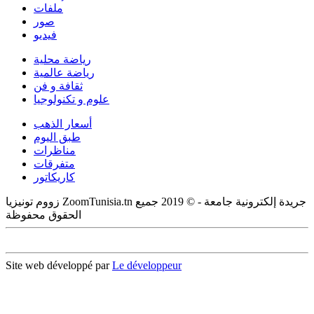
ملفات
صور
فيديو
رياضة محلية
رياضة عالمية
ثقافة و فن
علوم و تكنولوجيا
أسعار الذهب
طبق اليوم
مناظرات
متفرقات
كاريكاتور
زووم تونيزيا ZoomTunisia.tn جريدة إلكترونية جامعة - © 2019 جميع
الحقوق محفوظة
Site web développé par
Le développeur