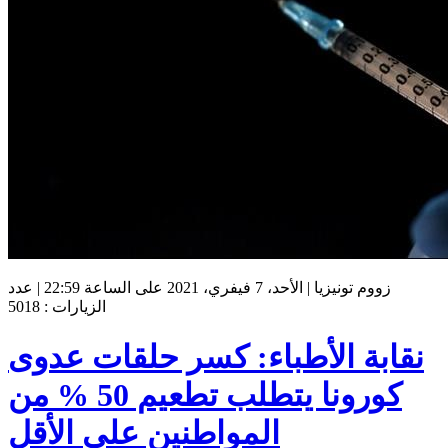
زووم تونيزيا | الأحد، 7 فيفري، 2021 على الساعة 22:59 | عدد
الزيارات : 5018
نقابة الأطباء: كسر حلقات عدوى
كورونا يتطلب تطعيم 50 % من
المواطنين على الأقل