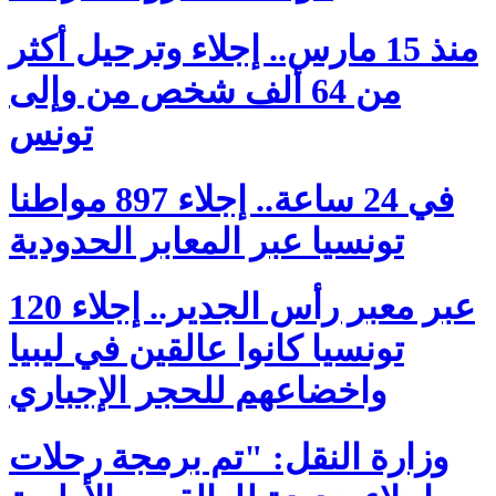
منذ 15 مارس.. إجلاء وترحيل أكثر
من 64 ألف شخص من وإلى
تونس
في 24 ساعة.. إجلاء 897 مواطنا
تونسيا عبر المعابر الحدودية
عبر معبر رأس الجدير.. إجلاء 120
تونسيا كانوا عالقين في ليبيا
واخضاعهم للحجر الإجباري
وزارة النقل: "تم برمجة رحلات