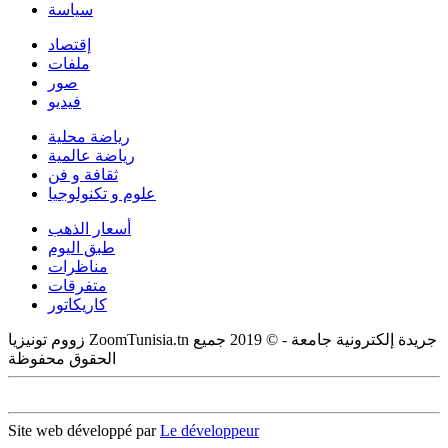
سياسة
إقتصاد
ملفات
صور
فيديو
رياضة محلية
رياضة عالمية
ثقافة و فن
علوم و تكنولوجيا
أسعار الذهب
طبق اليوم
مناظرات
متفرقات
كاريكاتور
زووم تونيزيا ZoomTunisia.tn جريدة إلكترونية جامعة - © 2019 جميع
الحقوق محفوظة
Site web développé par
Le développeur