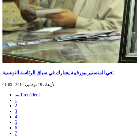
في المنستير..بورقيبة يشارك في سباق الرئاسة التونسية!
الأربعاء، 19 نوفمبر، 2014 - 01:05
← Précédent
1
2
3
4
5
6
7