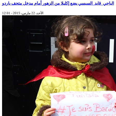
الباجي_قايد_السبسي يضع إكليلا من الزهور أمام مدخل متحف باردو
الأحد، 22 مارس، 2015 - 12:01